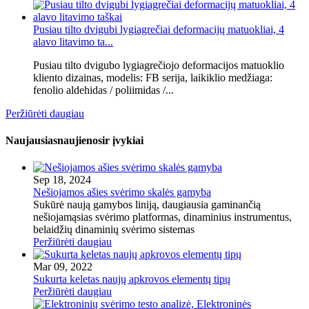
Pusiau tilto dvigubi lygiagrečiai deformacijų matuokliai, 4
alavo litavimo ta...
Pusiau tilto dvigubo lygiagrečiojo deformacijos matuoklio
kliento dizainas, modelis: FB serija, laikiklio medžiaga:
fenolio aldehidas / poliimidas /...
Peržiūrėti daugiau
Naujausias
naujienos
ir įvykiai
Sep 18, 2024
Nešiojamos ašies svėrimo skalės gamyba
Sukūrė naują gamybos liniją, daugiausia gaminančią
nešiojamąsias svėrimo platformas, dinaminius instrumentus,
belaidžių dinaminių svėrimo sistemas
Peržiūrėti daugiau
Mar 09, 2022
Sukurta keletas naujų apkrovos elementų tipų
Peržiūrėti daugiau