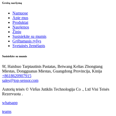
Greitą naršymą
Namuose
Apie mus
Produktai
Naujienos
Žinių
Susisiekite su mumis
Grįžtamasis ryšys
Svetainės žemėlapis
Susisiekite su mumis
9f, Haishuo Tarptautinis Pastatas, Beiwang Kelias Zhongtang
Miestas, Dongguanas Miestas, Guangdong Provincija, Kinija
+8618620907915
sales@top-sensor.com
Autorių teisės © Viršus Jutiklis Technologija Co ., Ltd Visi Teisės
Rezervuota .
whatsapp
teams