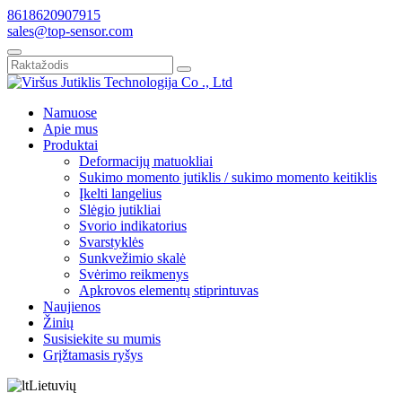
8618620907915
sales@top-sensor.com
Namuose
Apie mus
Produktai
Deformacijų matuokliai
Sukimo momento jutiklis / sukimo momento keitiklis
Įkelti langelius
Slėgio jutikliai
Svorio indikatorius
Svarstyklės
Sunkvežimio skalė
Svėrimo reikmenys
Apkrovos elementų stiprintuvas
Naujienos
Žinių
Susisiekite su mumis
Grįžtamasis ryšys
Lietuvių