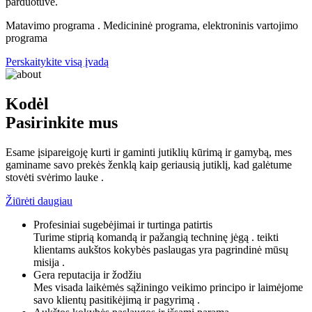
parduotuve.
Matavimo programa . Medicininė programa, elektroninis vartojimo
programa
Perskaitykite visą įvadą
Kodėl
Pasirinkite mus
Esame įsipareigoję kurti ir gaminti jutiklių kūrimą ir gamybą, mes
gaminame savo prekės ženklą kaip geriausią jutiklį, kad galėtume
stovėti svėrimo lauke .
Žiūrėti daugiau
Profesiniai sugebėjimai ir turtinga patirtis
Turime stiprią komandą ir pažangią techninę jėgą . teikti
klientams aukštos kokybės paslaugas yra pagrindinė mūsų
misija .
Gera reputacija ir žodžiu
Mes visada laikėmės sąžiningo veikimo principo ir laimėjome
savo klientų pasitikėjimą ir pagyrimą .