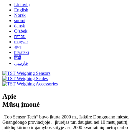
Lietuvių
English
Norsk
suomi
dansk
O'zbek
עברית
magyar
বাংলা
hrvatski
हिंदी
فارسی
Apie
Mūsų įmonė
„Top Sensor Tech“ buvo įkurta 2000 m., Įsikūrę Dongguano mieste,
Guangdongo provincijoje ., įkūrėjas turi daugiau nei 10 metų patirtį
jutiklių kūrimo ir gamybos srityje . su 2000 kvadratinių metrų darbo