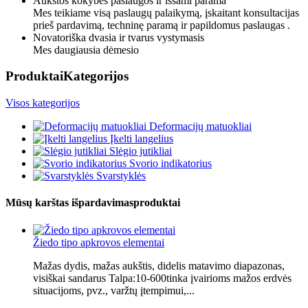
Aukštos kokybės paslaugos ir išsami parama
Mes teikiame visą paslaugų palaikymą, įskaitant konsultacijas
prieš pardavimą, techninę paramą ir papildomus paslaugas .
Novatoriška dvasia ir tvarus vystymasis
Mes daugiausia dėmesio
Produktai
Kategorijos
Visos kategorijos
Deformacijų matuokliai
Įkelti langelius
Slėgio jutikliai
Svorio indikatorius
Svarstyklės
Mūsų karštas išpardavimas
produktai
Žiedo tipo apkrovos elementai
Mažas dydis, mažas aukštis, didelis matavimo diapazonas,
visiškai sandarus Talpa:10-600tinka įvairioms mažos erdvės
situacijoms, pvz., varžtų įtempimui,...